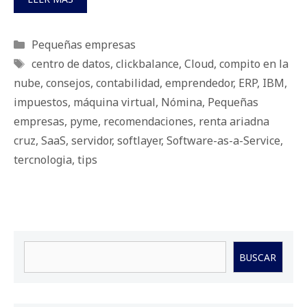
Categorías
Pequeñas empresas
Etiquetas
centro de datos
,
clickbalance
,
Cloud
,
compito en la
nube
,
consejos
,
contabilidad
,
emprendedor
,
ERP
,
IBM
,
impuestos
,
máquina virtual
,
Nómina
,
Pequeñas
empresas
,
pyme
,
recomendaciones
,
renta ariadna
cruz
,
SaaS
,
servidor
,
softlayer
,
Software-as-a-Service
,
tercnologia
,
tips
Buscar
BUSCAR