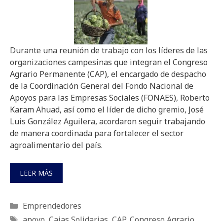
Durante una reunión de trabajo con los líderes de las
organizaciones campesinas que integran el Congreso
Agrario Permanente (CAP), el encargado de despacho
de la Coordinación General del Fondo Nacional de
Apoyos para las Empresas Sociales (FONAES), Roberto
Karam Ahuad, así como el líder de dicho gremio, José
Luis González Aguilera, acordaron seguir trabajando
de manera coordinada para fortalecer el sector
agroalimentario del país.
LEER MÁS
Categorías
Emprendedores
Etiquetas
apoyo
,
Cajas Solidarias
,
CAP
,
Congreso Agrario