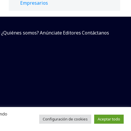
Empresarios
d
¿Quiénes somos?
Anúnciate
Editores
Contáctanos
endo
arcial sin dar referencia a la fuente.
e
Configuración de cookies
Aceptar todo