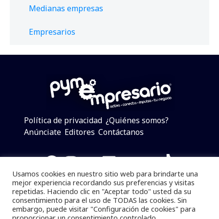
Medianas empresas
Empresarios
Política de privacidad
¿Quiénes somos?
Anúnciate
Editores
Contáctanos
Facebook
Instagram
Twitter
LinkedIn
Telegram
YouTube
TikTok
Usamos cookies en nuestro sitio web para brindarte una
mejor experiencia recordando sus preferencias y visitas
repetidas. Haciendo clic en "Aceptar todo" usted da su
consentimiento para el uso de TODAS las cookies. Sin
Pymempresario © 2025 Todos los derechos reservados.
embargo, puede visitar "Configuración de cookies" para
proporcionar un consentimiento controlado.