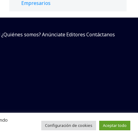
Empresarios
d
¿Quiénes somos?
Anúnciate
Editores
Contáctanos
endo
arcial sin dar referencia a la fuente.
e
Configuración de cookies
Aceptar todo