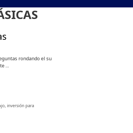
ÁSICAS
as
untas rondando el su
te …
ajo
,
inversión para