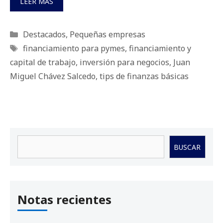
LEER MÁS
Categorías
Destacados
,
Pequeñas empresas
Etiquetas
financiamiento para pymes
,
financiamiento y
capital de trabajo
,
inversión para negocios
,
Juan
Miguel Chávez Salcedo
,
tips de finanzas básicas
Buscar
BUSCAR
Notas recientes