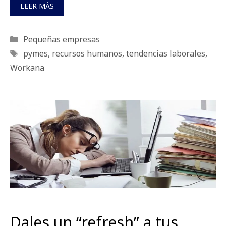
LEER MÁS
Categorías
Pequeñas empresas
Etiquetas
pymes
,
recursos humanos
,
tendencias laborales
,
Workana
Dales un “refresh” a tus