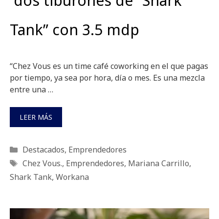
dos tiburones de “Shark
Tank” con 3.5 mdp
“Chez Vous es un time café coworking en el que pagas
por tiempo, ya sea por hora, día o mes. Es una mezcla
entre una …
LEER MÁS
Categorías
Destacados
,
Emprendedores
Etiquetas
Chez Vous.
,
Emprendedores
,
Mariana Carrillo
,
Shark Tank
,
Workana