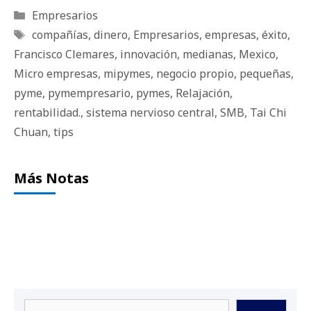
Categorías
Empresarios
Etiquetas
compañías
,
dinero
,
Empresarios
,
empresas
,
éxito
,
Francisco Clemares
,
innovación
,
medianas
,
Mexico
,
Micro empresas
,
mipymes
,
negocio propio
,
pequeñas
,
pyme
,
pymempresario
,
pymes
,
Relajación
,
rentabilidad.
,
sistema nervioso central
,
SMB
,
Tai Chi
Chuan
,
tips
Más Notas
Buscar