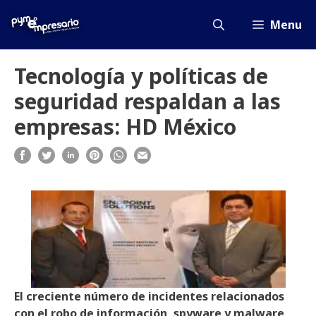
Saltar
al
Menu
contenido
Tecnología y políticas de
seguridad respaldan a las
empresas: HD México
El creciente número de incidentes relacionados
con el robo de información, spyware y malware