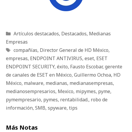
Categorías
Artículos destacados
,
Destacados
,
Medianas
Empresas
Etiquetas
compañías
,
Director General de HD México
,
empresas
,
ENDPOINT ANTIVIRUS
,
eset
,
ESET
ENDPOINT SECURITY
,
éxito
,
Fausto Escobar
,
gerente
de canales de ESET en México
,
Guillermo Ochoa
,
HD
México
,
malware
,
medianas
,
medianasempresas
,
medianosempresarios
,
Mexico
,
mipymes
,
pyme
,
pymempresario
,
pymes
,
rentabilidad.
,
robo de
información
,
SMB
,
spyware
,
tips
Más Notas