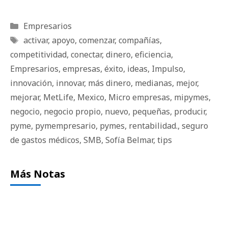
Categorías
Empresarios
Etiquetas
activar
,
apoyo
,
comenzar
,
compañías
,
competitividad
,
conectar
,
dinero
,
eficiencia
,
Empresarios
,
empresas
,
éxito
,
ideas
,
Impulso
,
innovación
,
innovar
,
más dinero
,
medianas
,
mejor
,
mejorar
,
MetLife
,
Mexico
,
Micro empresas
,
mipymes
,
negocio
,
negocio propio
,
nuevo
,
pequeñas
,
producir
,
pyme
,
pymempresario
,
pymes
,
rentabilidad.
,
seguro
de gastos médicos
,
SMB
,
Sofía Belmar
,
tips
Más Notas