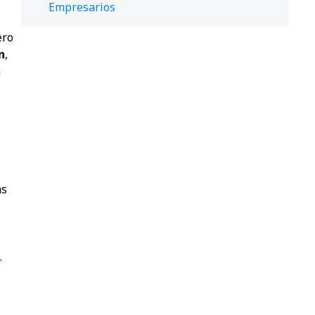
Empresarios
ero
n
,
a
as
.