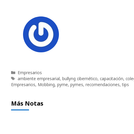
Categorías
Empresarios
Etiquetas
ambiente empresarial
,
bullyng cibernético
,
capacitación
,
cole
Empresarios
,
Mobbing
,
pyme
,
pymes
,
recomendaciones
,
tips
Más Notas