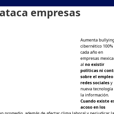
o ataca empresas
Aumenta bullyin
cibernético 100%
cada año en
empresas mexica
al
no existir
políticas ni cont
sobre el empleo
redes sociales
y
nueva tecnología
la información.
Cuando existe e
acoso en los
n promedio, además de afectar clima laboral y perjudicar l