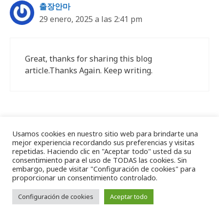
출장안마
29 enero, 2025 a las 2:41 pm
Great, thanks for sharing this blog
article.Thanks Again. Keep writing.
gas mask
Usamos cookies en nuestro sitio web para brindarte una
3 febrero, 2025 a las 11:29 am
mejor experiencia recordando sus preferencias y visitas
repetidas. Haciendo clic en "Aceptar todo" usted da su
consentimiento para el uso de TODAS las cookies. Sin
embargo, puede visitar "Configuración de cookies" para
proporcionar un consentimiento controlado.
Thanks-a-mundo for the article. Much
obliged.
Configuración de cookies
Aceptar todo