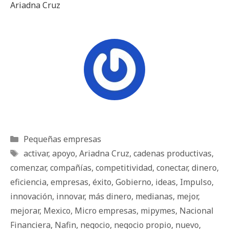
Ariadna Cruz
Categorías
Pequeñas empresas
Etiquetas
activar
,
apoyo
,
Ariadna Cruz
,
cadenas productivas
,
comenzar
,
compañías
,
competitividad
,
conectar
,
dinero
,
eficiencia
,
empresas
,
éxito
,
Gobierno
,
ideas
,
Impulso
,
innovación
,
innovar
,
más dinero
,
medianas
,
mejor
,
mejorar
,
Mexico
,
Micro empresas
,
mipymes
,
Nacional
Financiera
,
Nafin
,
negocio
,
negocio propio
,
nuevo
,