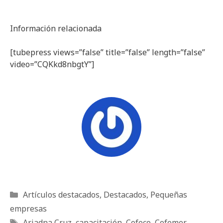
Información relacionada
[tubepress views=”false” title=”false” length=”false”
video=”CQKkd8nbgtY”]
Categorías
Artículos destacados
,
Destacados
,
Pequeñas
empresas
Etiquetas
Ariadna Cruz
,
capacitación
,
Cofeco
,
Cofemer
,