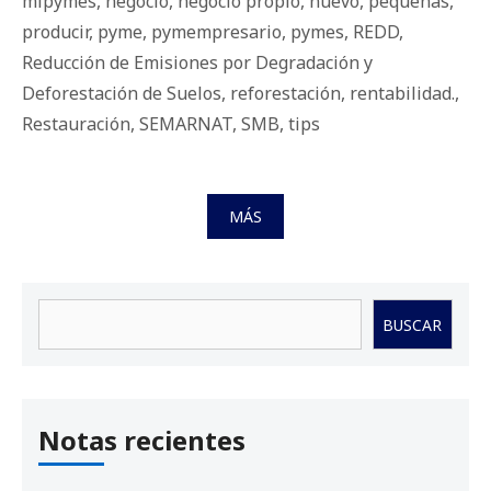
mipymes
,
negocio
,
negocio propio
,
nuevo
,
pequeñas
,
producir
,
pyme
,
pymempresario
,
pymes
,
REDD
,
Reducción de Emisiones por Degradación y
Deforestación de Suelos
,
reforestación
,
rentabilidad.
,
Restauración
,
SEMARNAT
,
SMB
,
tips
MÁS
Buscar
BUSCAR
Notas recientes