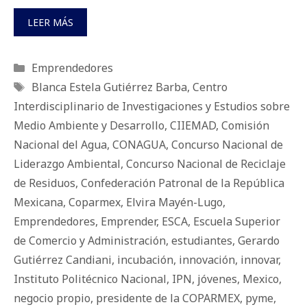
LEER MÁS
Categorías
Emprendedores
Etiquetas
Blanca Estela Gutiérrez Barba
,
Centro
Interdisciplinario de Investigaciones y Estudios sobre
Medio Ambiente y Desarrollo
,
CIIEMAD
,
Comisión
Nacional del Agua
,
CONAGUA
,
Concurso Nacional de
Liderazgo Ambiental
,
Concurso Nacional de Reciclaje
de Residuos
,
Confederación Patronal de la República
Mexicana
,
Coparmex
,
Elvira Mayén-Lugo
,
Emprendedores
,
Emprender
,
ESCA
,
Escuela Superior
de Comercio y Administración
,
estudiantes
,
Gerardo
Gutiérrez Candiani
,
incubación
,
innovación
,
innovar
,
Instituto Politécnico Nacional
,
IPN
,
jóvenes
,
Mexico
,
negocio propio
,
presidente de la COPARMEX
,
pyme
,