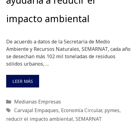
ayudaría a reducir el
impacto ambiental
De acuerdo a datos de la Secretaría de Medio
Ambiente y Recursos Naturales, SEMARNAT, cada año
se desechan más 102 mil toneladas de residuos
sólidos urbanos, …
LEER MÁS
Categorías
Medianas Empresas
Etiquetas
Carvajal Empaques
,
Economía Circular
,
pymes
,
reducir el impacto ambiental
,
SEMARNAT