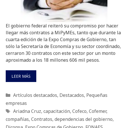
El gobierno federal reiteró su compromiso por hacer
llegar más contratos a MiPyMEs, tanto que durante la
cuarta edición de la Expo Compras de Gobierno, tan
sólo la Secretaría de Economía y su sector coordinado,
cerraron 30 contratos con este sector por un monto
aproximado a los 18 millones 606 mil pesos.
LEER MÁS
Categorías
Artículos destacados
,
Destacados
,
Pequeñas
empresas
Etiquetas
Ariadna Cruz
,
capacitación
,
Cofeco
,
Cofemer
,
compañías
,
Contratos
,
dependencias del gobierno
,
Diconsa
,
Expo Compras de Gobierno
,
FONAES
,