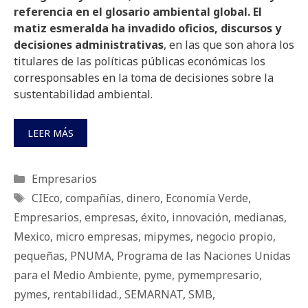
referencia en el glosario ambiental global. El
matiz esmeralda ha invadido oficios, discursos y
decisiones administrativas
, en las que son ahora los
titulares de las políticas públicas económicas los
corresponsables en la toma de decisiones sobre la
sustentabilidad ambiental.
LEER MÁS
Categorías
Empresarios
Etiquetas
CIEco
,
compañías
,
dinero
,
Economía Verde
,
Empresarios
,
empresas
,
éxito
,
innovación
,
medianas
,
Mexico
,
micro empresas
,
mipymes
,
negocio propio
,
pequeñas
,
PNUMA
,
Programa de las Naciones Unidas
para el Medio Ambiente
,
pyme
,
pymempresario
,
pymes
,
rentabilidad.
,
SEMARNAT
,
SMB
,