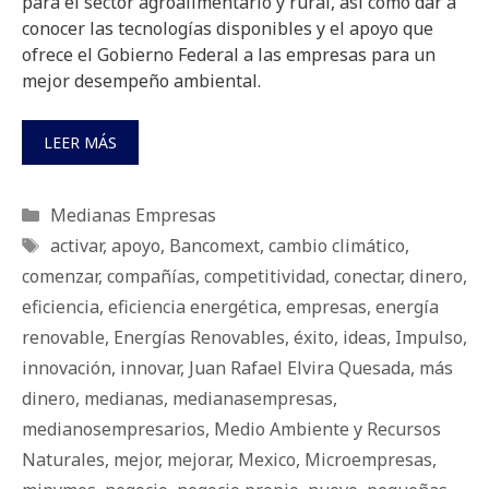
para el sector agroalimentario y rural, así como dar a
conocer las tecnologías disponibles y el apoyo que
ofrece el Gobierno Federal a las empresas para un
mejor desempeño ambiental.
LEER MÁS
Categorías
Medianas Empresas
Etiquetas
activar
,
apoyo
,
Bancomext
,
cambio climático
,
comenzar
,
compañías
,
competitividad
,
conectar
,
dinero
,
eficiencia
,
eficiencia energética
,
empresas
,
energía
renovable
,
Energías Renovables
,
éxito
,
ideas
,
Impulso
,
innovación
,
innovar
,
Juan Rafael Elvira Quesada
,
más
dinero
,
medianas
,
medianasempresas
,
medianosempresarios
,
Medio Ambiente y Recursos
Naturales
,
mejor
,
mejorar
,
Mexico
,
Microempresas
,