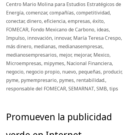
Centro Mario Molina para Estudios Estratégicos de
Energía
,
comenzar
,
compañías
,
competitividad
,
conectar
,
dinero
,
eficiencia
,
empresas
,
éxito
,
FOMECAR
,
Fondo Mexicano de Carbono
,
ideas
,
Impulso
,
innovación
,
innovar
,
María Teresa Crespo
,
más dinero
,
medianas
,
medianasempresas
,
medianosempresarios
,
mejor
,
mejorar
,
Mexico
,
Microempresas
,
mipymes
,
Nacional Financiera
,
negocio
,
negocio propio
,
nuevo
,
pequeñas
,
producir
,
pyme
,
pymempresario
,
pymes
,
rentabilidad.
,
responsable del FOMECAR
,
SEMARNAT
,
SMB
,
tips
Promueven la publicidad
verde en Internet