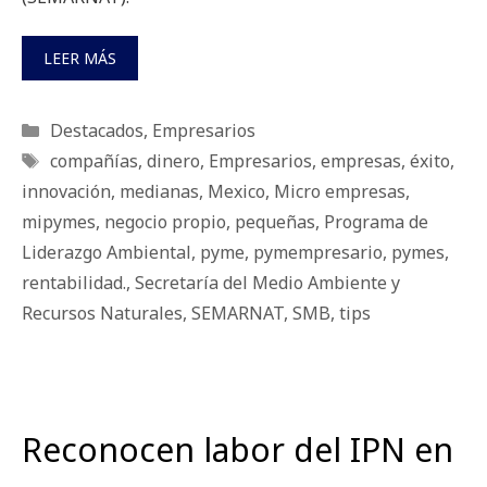
LEER MÁS
Categorías
Destacados
,
Empresarios
Etiquetas
compañías
,
dinero
,
Empresarios
,
empresas
,
éxito
,
innovación
,
medianas
,
Mexico
,
Micro empresas
,
mipymes
,
negocio propio
,
pequeñas
,
Programa de
Liderazgo Ambiental
,
pyme
,
pymempresario
,
pymes
,
rentabilidad.
,
Secretaría del Medio Ambiente y
Recursos Naturales
,
SEMARNAT
,
SMB
,
tips
Reconocen labor del IPN en