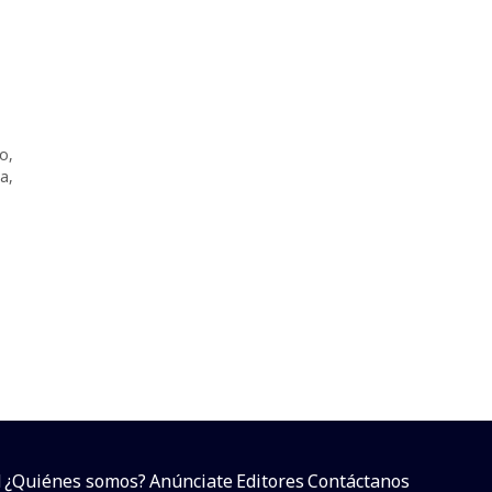
io
,
ia
,
d
¿Quiénes somos?
Anúnciate
Editores
Contáctanos