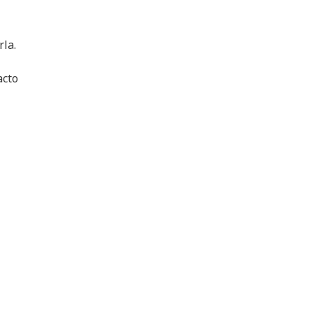
rla.
acto