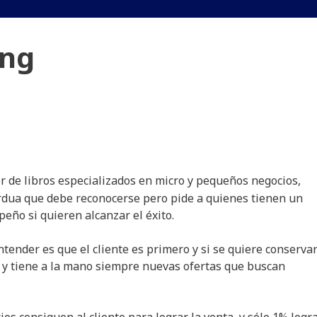
ing
or de libros especializados en micro y pequeños negocios,
ardua que debe reconocerse pero pide a quienes tienen un
eño si quieren alcanzar el éxito.
tender es que el cliente es primero y si se quiere conservar
o y tiene a la mano siempre nuevas ofertas que buscan
ios consiguen al cliente para lograr la venta, y sólo 1% logr