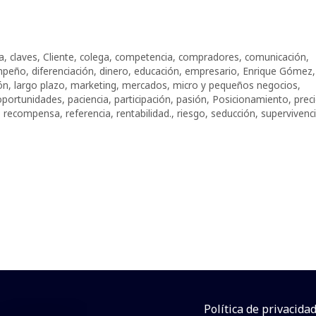
a
,
claves
,
Cliente
,
colega
,
competencia
,
compradores
,
comunicación
,
mpeño
,
diferenciación
,
dinero
,
educación
,
empresario
,
Enrique Gómez
,
ón
,
largo plazo
,
marketing
,
mercados
,
micro y pequeños negocios
,
oportunidades
,
paciencia
,
participación
,
pasión
,
Posicionamiento
,
prec
,
recompensa
,
referencia
,
rentabilidad.
,
riesgo
,
seducción
,
supervivenc
Política de privacida