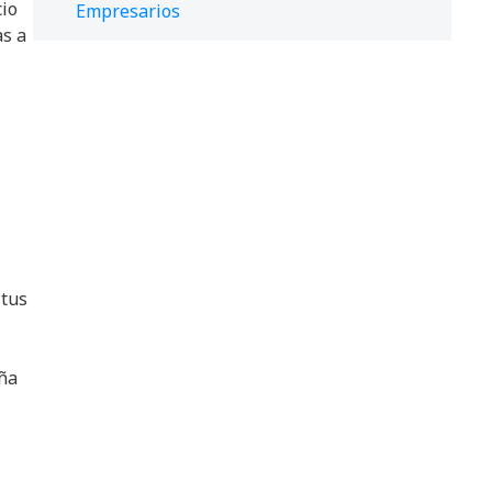
cio
Empresarios
as a
 tus
aña