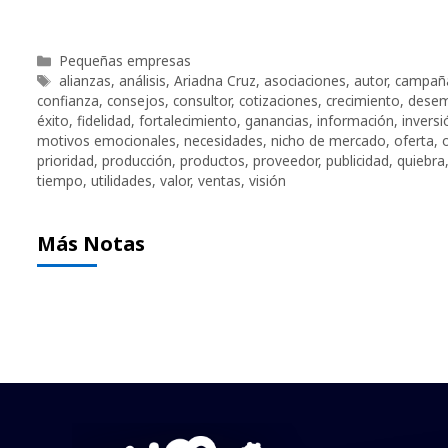
Categorías
Pequeñas empresas
Etiquetas
alianzas
,
análisis
,
Ariadna Cruz
,
asociaciones
,
autor
,
campañ
confianza
,
consejos
,
consultor
,
cotizaciones
,
crecimiento
,
dese
éxito
,
fidelidad
,
fortalecimiento
,
ganancias
,
información
,
inversi
motivos emocionales
,
necesidades
,
nicho de mercado
,
oferta
,
prioridad
,
producción
,
productos
,
proveedor
,
publicidad
,
quiebra
tiempo
,
utilidades
,
valor
,
ventas
,
visión
Más Notas