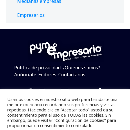
Medianas empresas
Empresarios
Política de privacidad
¿Quiénes somos?
Anúnciate
Editores
Contáctanos
Facebook
Instagram
Twitter
LinkedIn
Telegram
YouTube
TikTok
Usamos cookies en nuestro sitio web para brindarte una
mejor experiencia recordando sus preferencias y visitas
repetidas. Haciendo clic en "Aceptar todo" usted da su
consentimiento para el uso de TODAS las cookies. Sin
Pymempresario © 2025 Todos los derechos reservados.
embargo, puede visitar "Configuración de cookies" para
proporcionar un consentimiento controlado.
Se prohibe el uso de la información total o parcial sin