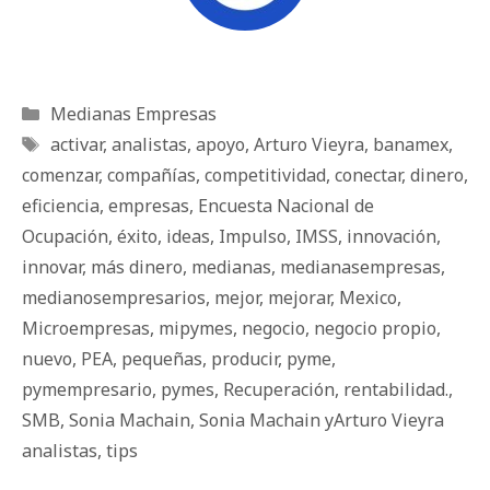
Categorías
Medianas Empresas
Etiquetas
activar
,
analistas
,
apoyo
,
Arturo Vieyra
,
banamex
,
comenzar
,
compañías
,
competitividad
,
conectar
,
dinero
,
eficiencia
,
empresas
,
Encuesta Nacional de
Ocupación
,
éxito
,
ideas
,
Impulso
,
IMSS
,
innovación
,
innovar
,
más dinero
,
medianas
,
medianasempresas
,
medianosempresarios
,
mejor
,
mejorar
,
Mexico
,
Microempresas
,
mipymes
,
negocio
,
negocio propio
,
nuevo
,
PEA
,
pequeñas
,
producir
,
pyme
,
pymempresario
,
pymes
,
Recuperación
,
rentabilidad.
,
SMB
,
Sonia Machain
,
Sonia Machain yArturo Vieyra
analistas
,
tips