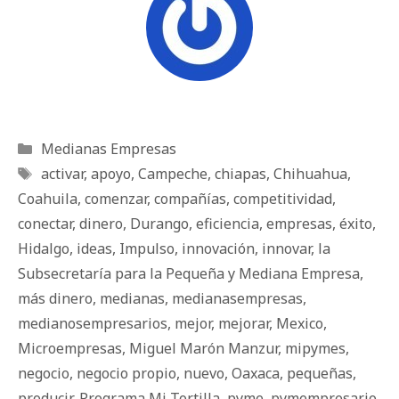
Categorías
Medianas Empresas
Etiquetas
activar
,
apoyo
,
Campeche
,
chiapas
,
Chihuahua
,
Coahuila
,
comenzar
,
compañías
,
competitividad
,
conectar
,
dinero
,
Durango
,
eficiencia
,
empresas
,
éxito
,
Hidalgo
,
ideas
,
Impulso
,
innovación
,
innovar
,
la
Subsecretaría para la Pequeña y Mediana Empresa
,
más dinero
,
medianas
,
medianasempresas
,
medianosempresarios
,
mejor
,
mejorar
,
Mexico
,
Microempresas
,
Miguel Marón Manzur
,
mipymes
,
negocio
,
negocio propio
,
nuevo
,
Oaxaca
,
pequeñas
,
producir
,
Programa Mi Tortilla
,
pyme
,
pymempresario
,