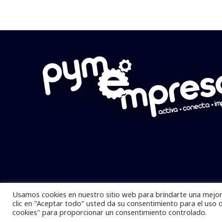
Usamos cookies en nuestro sitio web para brindarte una mejor 
Pymempresario © 2025 Todos los derech
clic en "Aceptar todo" usted da su consentimiento para el uso 
cookies" para proporcionar un consentimiento controlado.