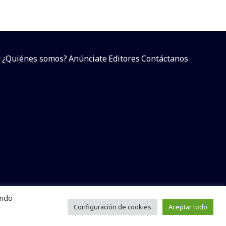
d
¿Quiénes somos?
Anúnciate
Editores
Contáctanos
endo
arcial sin dar referencia a la fuente.
e
Configuración de cookies
Aceptar todo