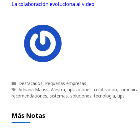
La colaboración evoluciona al video
Categorías
Destacados
,
Pequeñas empresas
Etiquetas
Adriana Maass
,
Alestra
,
aplicaciones
,
colabracion
,
comunicac
recomendaciones
,
sistemas
,
soluciones
,
tecnología
,
tips
Más Notas