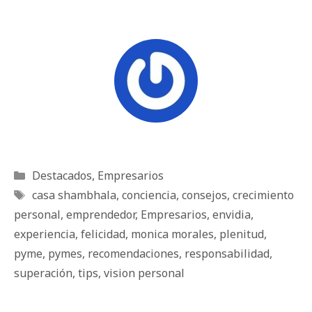
Categorías
Destacados
,
Empresarios
Etiquetas
casa shambhala
,
conciencia
,
consejos
,
crecimiento
personal
,
emprendedor
,
Empresarios
,
envidia
,
experiencia
,
felicidad
,
monica morales
,
plenitud
,
pyme
,
pymes
,
recomendaciones
,
responsabilidad
,
superación
,
tips
,
vision personal