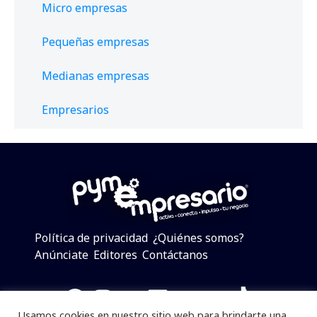
Micro empresas
Pequeñas empresas
Medianas empresas
Empresarios
Política de privacidad
¿Quiénes somos?
Anúnciate
Editores
Contáctanos
Facebook
Instagram
Twitter
LinkedIn
Telegram
YouTube
TikTok
Usamos cookies en nuestro sitio web para brindarte una