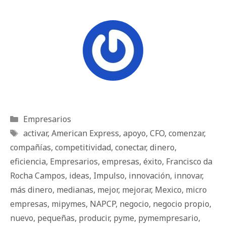
Categorías
Empresarios
Etiquetas
activar
,
American Express
,
apoyo
,
CFO
,
comenzar
,
compañías
,
competitividad
,
conectar
,
dinero
,
eficiencia
,
Empresarios
,
empresas
,
éxito
,
Francisco da
Rocha Campos
,
ideas
,
Impulso
,
innovación
,
innovar
,
más dinero
,
medianas
,
mejor
,
mejorar
,
Mexico
,
micro
empresas
,
mipymes
,
NAPCP
,
negocio
,
negocio propio
,
nuevo
,
pequeñas
,
producir
,
pyme
,
pymempresario
,