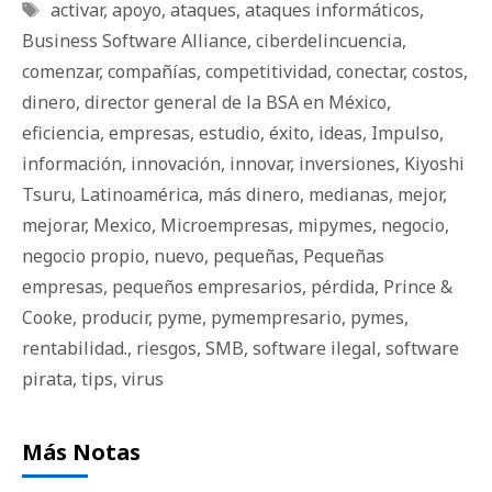
Etiquetas
activar
,
apoyo
,
ataques
,
ataques informáticos
,
Business Software Alliance
,
ciberdelincuencia
,
comenzar
,
compañías
,
competitividad
,
conectar
,
costos
,
dinero
,
director general de la BSA en México
,
eficiencia
,
empresas
,
estudio
,
éxito
,
ideas
,
Impulso
,
información
,
innovación
,
innovar
,
inversiones
,
Kiyoshi
Tsuru
,
Latinoamérica
,
más dinero
,
medianas
,
mejor
,
mejorar
,
Mexico
,
Microempresas
,
mipymes
,
negocio
,
negocio propio
,
nuevo
,
pequeñas
,
Pequeñas
empresas
,
pequeños empresarios
,
pérdida
,
Prince &
Cooke
,
producir
,
pyme
,
pymempresario
,
pymes
,
rentabilidad.
,
riesgos
,
SMB
,
software ilegal
,
software
pirata
,
tips
,
virus
Más Notas