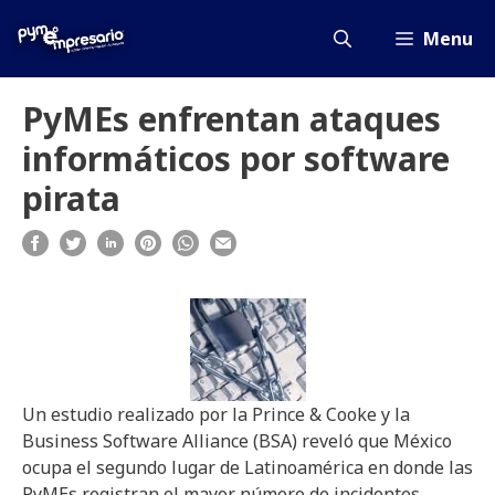
Saltar
al
Menu
contenido
PyMEs enfrentan ataques
informáticos por software
pirata
Un estudio realizado por la Prince & Cooke y la
Business Software Alliance (BSA) reveló que México
ocupa el segundo lugar de Latinoamérica en donde las
PyMEs registran el mayor número de incidentes