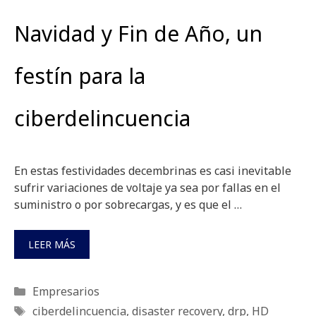
Navidad y Fin de Año, un
festín para la
ciberdelincuencia
En estas festividades decembrinas es casi inevitable
sufrir variaciones de voltaje ya sea por fallas en el
suministro o por sobrecargas, y es que el …
LEER MÁS
Categorías
Empresarios
Etiquetas
ciberdelincuencia
,
disaster recovery
,
drp
,
HD