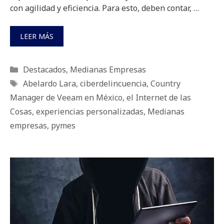
con agilidad y eficiencia. Para esto, deben contar, …
LEER MÁS
Categorías
Destacados
,
Medianas Empresas
Etiquetas
Abelardo Lara
,
ciberdelincuencia
,
Country
Manager de Veeam en México
,
el Internet de las
Cosas
,
experiencias personalizadas
,
Medianas
empresas
,
pymes