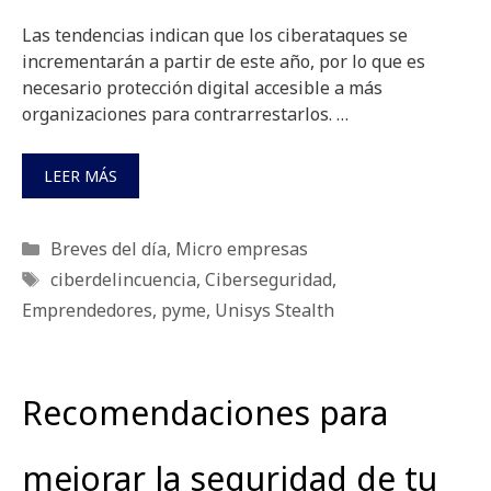
Las tendencias indican que los ciberataques se
incrementarán a partir de este año, por lo que es
necesario protección digital accesible a más
organizaciones para contrarrestarlos. …
LEER MÁS
Categorías
Breves del día
,
Micro empresas
Etiquetas
ciberdelincuencia
,
Ciberseguridad
,
Emprendedores
,
pyme
,
Unisys Stealth
Recomendaciones para
mejorar la seguridad de tu