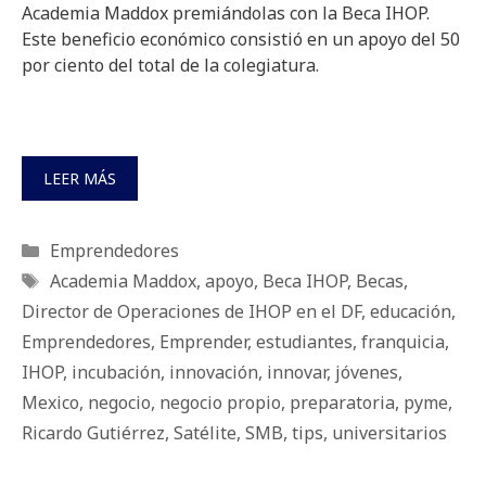
Academia Maddox premiándolas con la Beca IHOP.
Este beneficio económico consistió en un apoyo del 50
por ciento del total de la colegiatura.
LEER MÁS
Categorías
Emprendedores
Etiquetas
Academia Maddox
,
apoyo
,
Beca IHOP
,
Becas
,
Director de Operaciones de IHOP en el DF
,
educación
,
Emprendedores
,
Emprender
,
estudiantes
,
franquicia
,
IHOP
,
incubación
,
innovación
,
innovar
,
jóvenes
,
Mexico
,
negocio
,
negocio propio
,
preparatoria
,
pyme
,
Ricardo Gutiérrez
,
Satélite
,
SMB
,
tips
,
universitarios