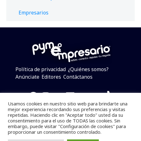
Empresarios
Política de privacidad
¿Quiénes somos?
Anúnciate
Editores
Contáctanos
Facebook
Instagram
Twitter
LinkedIn
Telegram
YouTube
TikTok
Usamos cookies en nuestro sitio web para brindarte una
mejor experiencia recordando sus preferencias y visitas
repetidas. Haciendo clic en "Aceptar todo" usted da su
consentimiento para el uso de TODAS las cookies. Sin
Pymempresario © 2025 Todos los derechos reservados.
embargo, puede visitar "Configuración de cookies" para
proporcionar un consentimiento controlado.
Se prohibe el uso de la información total o parcial sin