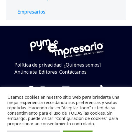
Empresarios
Política de privacidad
¿Quiénes somos?
Anúnciate
Editores
Contáctanos
Facebook
Instagram
Twitter
LinkedIn
Telegram
YouTube
TikTok
Usamos cookies en nuestro sitio web para brindarte una
mejor experiencia recordando sus preferencias y visitas
repetidas. Haciendo clic en "Aceptar todo" usted da su
consentimiento para el uso de TODAS las cookies. Sin
Pymempresario © 2025 Todos los derechos reservados.
embargo, puede visitar "Configuración de cookies" para
proporcionar un consentimiento controlado.
Se prohibe el uso de la información total o parcial sin