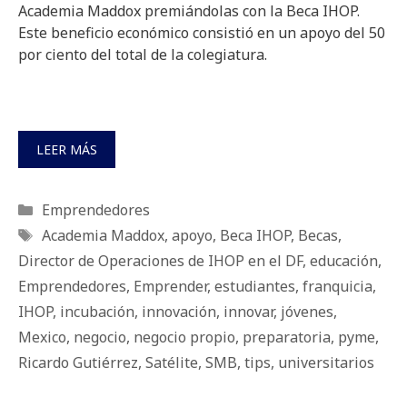
Academia Maddox premiándolas con la Beca IHOP.
Este beneficio económico consistió en un apoyo del 50
por ciento del total de la colegiatura.
LEER MÁS
Categorías
Emprendedores
Etiquetas
Academia Maddox
,
apoyo
,
Beca IHOP
,
Becas
,
Director de Operaciones de IHOP en el DF
,
educación
,
Emprendedores
,
Emprender
,
estudiantes
,
franquicia
,
IHOP
,
incubación
,
innovación
,
innovar
,
jóvenes
,
Mexico
,
negocio
,
negocio propio
,
preparatoria
,
pyme
,
Ricardo Gutiérrez
,
Satélite
,
SMB
,
tips
,
universitarios