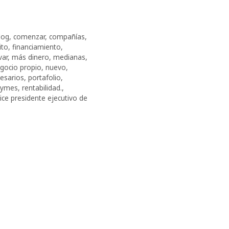
log
,
comenzar
,
compañías
,
ito
,
financiamiento
,
var
,
más dinero
,
medianas
,
gocio propio
,
nuevo
,
esarios
,
portafolio
,
pymes
,
rentabilidad.
,
ice presidente ejecutivo de