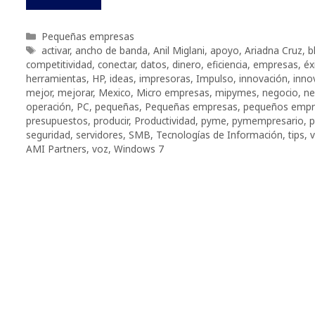
Categorías
Pequeñas empresas
Etiquetas
activar
,
ancho de banda
,
Anil Miglani
,
apoyo
,
Ariadna Cruz
,
b
competitividad
,
conectar
,
datos
,
dinero
,
eficiencia
,
empresas
,
éx
herramientas
,
HP
,
ideas
,
impresoras
,
Impulso
,
innovación
,
inno
mejor
,
mejorar
,
Mexico
,
Micro empresas
,
mipymes
,
negocio
,
ne
operación
,
PC
,
pequeñas
,
Pequeñas empresas
,
pequeños empr
presupuestos
,
producir
,
Productividad
,
pyme
,
pymempresario
,
seguridad
,
servidores
,
SMB
,
Tecnologías de Información
,
tips
,
v
AMI Partners
,
voz
,
Windows 7