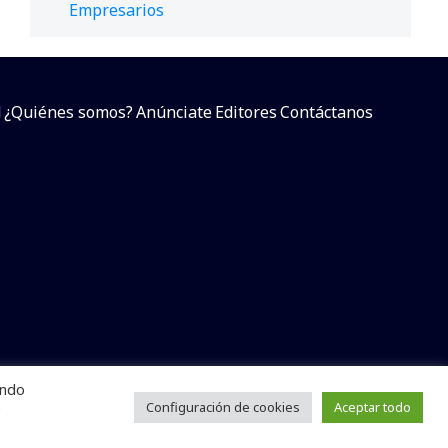
Empresarios
d
¿Quiénes somos?
Anúnciate
Editores
Contáctanos
endo
arcial sin dar referencia a la fuente.
e
Configuración de cookies
Aceptar todo