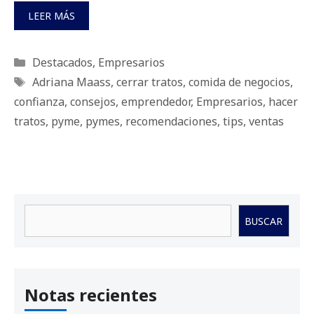
LEER MÁS
Categorías
Destacados
,
Empresarios
Etiquetas
Adriana Maass
,
cerrar tratos
,
comida de negocios
,
confianza
,
consejos
,
emprendedor
,
Empresarios
,
hacer
tratos
,
pyme
,
pymes
,
recomendaciones
,
tips
,
ventas
Buscar
BUSCAR
Notas recientes