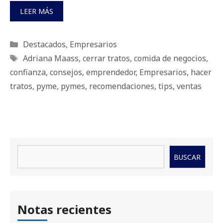
LEER MÁS
Categorías
Destacados
,
Empresarios
Etiquetas
Adriana Maass
,
cerrar tratos
,
comida de negocios
,
confianza
,
consejos
,
emprendedor
,
Empresarios
,
hacer
tratos
,
pyme
,
pymes
,
recomendaciones
,
tips
,
ventas
Buscar
BUSCAR
Notas recientes