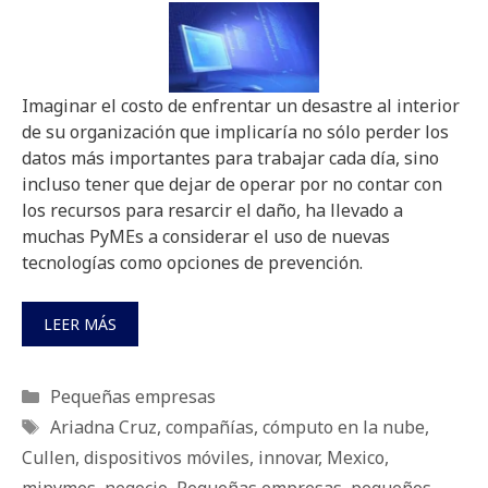
Imaginar el costo de enfrentar un desastre al interior
de su organización que implicaría no sólo perder los
datos más importantes para trabajar cada día, sino
incluso tener que dejar de operar por no contar con
los recursos para resarcir el daño, ha llevado a
muchas PyMEs a considerar el uso de nuevas
tecnologías como opciones de prevención.
LEER MÁS
Categorías
Pequeñas empresas
Etiquetas
Ariadna Cruz
,
compañías
,
cómputo en la nube
,
Cullen
,
dispositivos móviles
,
innovar
,
Mexico
,
mipymes
,
negocio
,
Pequeñas empresas
,
pequeños