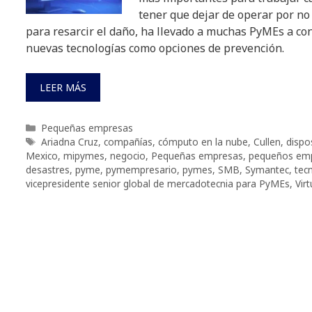
tener que dejar de operar por no
para resarcir el daño, ha llevado a muchas PyMEs a con
nuevas tecnologías como opciones de prevención.
LEER MÁS
Categorías
Pequeñas empresas
Etiquetas
Ariadna Cruz
,
compañías
,
cómputo en la nube
,
Cullen
,
dispo
Mexico
,
mipymes
,
negocio
,
Pequeñas empresas
,
pequeños emp
desastres
,
pyme
,
pymempresario
,
pymes
,
SMB
,
Symantec
,
tec
vicepresidente senior global de mercadotecnia para PyMEs
,
Virt