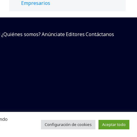
Empresarios
d
¿Quiénes somos?
Anúnciate
Editores
Contáctanos
endo
arcial sin dar referencia a la fuente.
e
Configuración de cookies
Aceptar todo