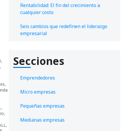
Rentabilidad: El fin del crecimiento a
cualquier costo
Seis cambios que redefinen el liderazgo
empresarial
Secciones
z
,
,
Emprendedores
tes
,
unda
Micro empresas
Pequeñas empresas
L
,
io
,
Medianas empresas
ALL
,
B
,