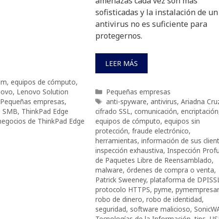
amenazas cada vez son más
sofisticadas y la instalación de un
antivirus no es suficiente para
protegernos.
LEER MÁS
mm
,
equipos de cómputo
,
Categorías
novo
,
Lenovo Solution
Pequeñas empresas
Etiquetas
Pequeñas empresas
,
anti-spyware
,
antivirus
,
Ariadna Cru
,
SMB
,
ThinkPad Edge
cifrado SSL
,
comunicación
,
encriptación
 negocios de ThinkPad Edge
equipos de cómputo
,
equipos sin
protección
,
fraude electrónico
,
herramientas
,
información de sus clien
inspección exhaustiva
,
Inspección Prof
de Paquetes Libre de Reensamblado
,
malware
,
órdenes de compra o venta
,
Patrick Sweeney
,
plataforma de DPISS
protocolo HTTPS
,
pyme
,
pymempresar
robo de dinero
,
robo de identidad
,
seguridad
,
software malicioso
,
SonicW
Tecnologías de la Información
,
tips
,
US