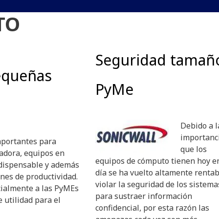
TO
Seguridad tamañ
equeñas
PyMe
Debido a l
importanc
mportantes para
que los
adora, equipos en
equipos de cómputo tienen hoy e
ndispensable y además
día se ha vuelto altamente rentab
ones de productividad.
violar la seguridad de los sistema
cialmente a las PyMEs
para sustraer información
 utilidad para el
confidencial, por esta razón las