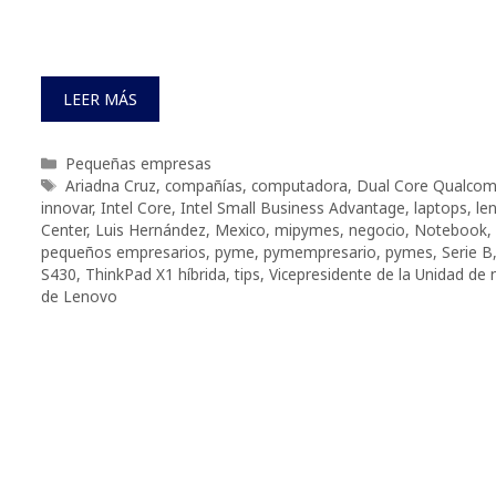
LEER MÁS
Categorías
Pequeñas empresas
Etiquetas
Ariadna Cruz
,
compañías
,
computadora
,
Dual Core Qualco
innovar
,
Intel Core
,
Intel Small Business Advantage
,
laptops
,
le
Center
,
Luis Hernández
,
Mexico
,
mipymes
,
negocio
,
Notebook
,
pequeños empresarios
,
pyme
,
pymempresario
,
pymes
,
Serie B
S430
,
ThinkPad X1 híbrida
,
tips
,
Vicepresidente de la Unidad de
de Lenovo