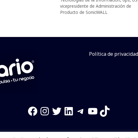
vicepresidente de Administración de
Producto de SonicWALL
Política de privacida
Facebook
Instagram
Twitter
LinkedIn
Telegram
YouTube
TikTok