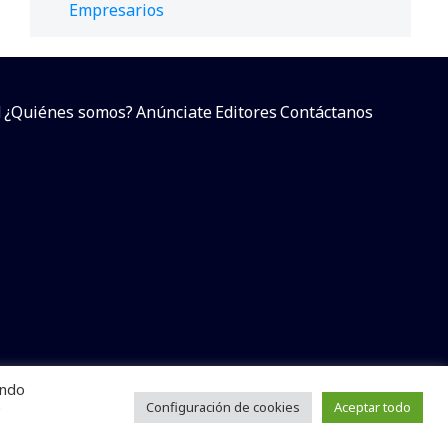
Empresarios
d
¿Quiénes somos?
Anúnciate
Editores
Contáctanos
endo
arcial sin dar referencia a la fuente.
e
Configuración de cookies
Aceptar todo