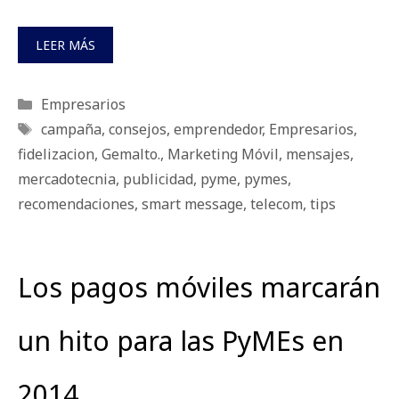
LEER MÁS
Categorías
Empresarios
Etiquetas
campaña
,
consejos
,
emprendedor
,
Empresarios
,
fidelizacion
,
Gemalto.
,
Marketing Móvil
,
mensajes
,
mercadotecnia
,
publicidad
,
pyme
,
pymes
,
recomendaciones
,
smart message
,
telecom
,
tips
Los pagos móviles marcarán
un hito para las PyMEs en
2014