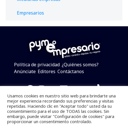
Empresarios
Política de privacidad
¿Quiénes somos?
Anúnciate
Editores
Contáctanos
Facebook
Instagram
Twitter
LinkedIn
Telegram
YouTube
TikTok
Usamos cookies en nuestro sitio web para brindarte una
mejor experiencia recordando sus preferencias y visitas
repetidas. Haciendo clic en "Aceptar todo" usted da su
consentimiento para el uso de TODAS las cookies. Sin
Pymempresario © 2025 Todos los derechos reservados.
embargo, puede visitar "Configuración de cookies" para
proporcionar un consentimiento controlado.
Se prohibe el uso de la información total o parcial sin