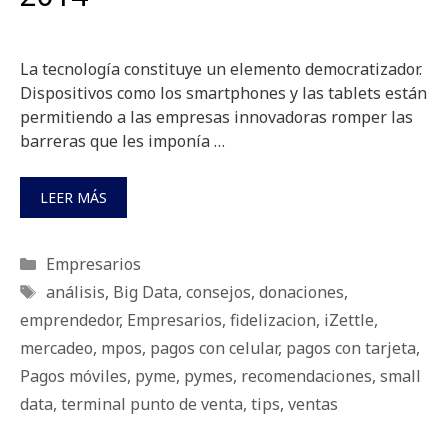
La tecnología constituye un elemento democratizador.
Dispositivos como los smartphones y las tablets están
permitiendo a las empresas innovadoras romper las
barreras que les imponía …
LEER MÁS
Categorías
Empresarios
Etiquetas
análisis
,
Big Data
,
consejos
,
donaciones
,
emprendedor
,
Empresarios
,
fidelizacion
,
iZettle
,
mercadeo
,
mpos
,
pagos con celular
,
pagos con tarjeta
,
Pagos móviles
,
pyme
,
pymes
,
recomendaciones
,
small
data
,
terminal punto de venta
,
tips
,
ventas