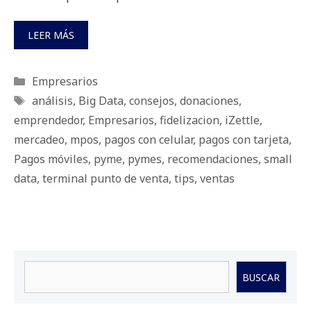
LEER MÁS
Categorías
Empresarios
Etiquetas
análisis
,
Big Data
,
consejos
,
donaciones
,
emprendedor
,
Empresarios
,
fidelizacion
,
iZettle
,
mercadeo
,
mpos
,
pagos con celular
,
pagos con tarjeta
,
Pagos móviles
,
pyme
,
pymes
,
recomendaciones
,
small
data
,
terminal punto de venta
,
tips
,
ventas
Buscar
BUSCAR