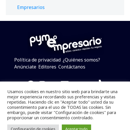
Empresarios
Política de privacidad
¿Quiénes somos?
Anúnciate
Editores
Contáctanos
Facebook
Instagram
Twitter
LinkedIn
Telegram
YouTube
TikTok
Usamos cookies en nuestro sitio web para brindarte una
mejor experiencia recordando sus preferencias y visitas
repetidas. Haciendo clic en "Aceptar todo" usted da su
consentimiento para el uso de TODAS las cookies. Sin
Pymempresario © 2025 Todos los derechos reservados.
embargo, puede visitar "Configuración de cookies" para
proporcionar un consentimiento controlado.
Se prohibe el uso de la información total o parcial sin
dar referencia a la fuente.
Configuración de cookies
Aceptar todo