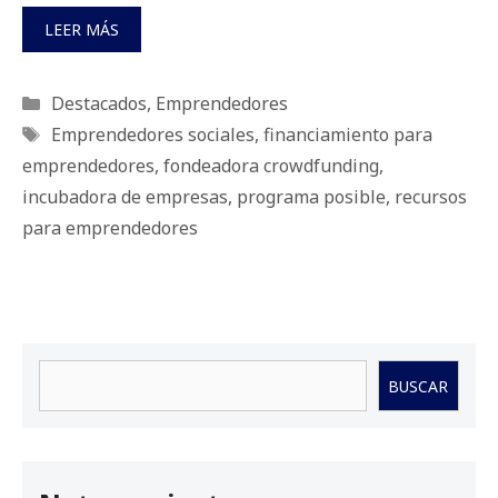
LEER MÁS
Categorías
Destacados
,
Emprendedores
Etiquetas
Emprendedores sociales
,
financiamiento para
emprendedores
,
fondeadora crowdfunding
,
incubadora de empresas
,
programa posible
,
recursos
para emprendedores
Buscar
BUSCAR