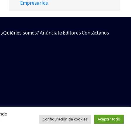
Empresarios
d
¿Quiénes somos?
Anúnciate
Editores
Contáctanos
endo
arcial sin dar referencia a la fuente.
e
Configuración de cookies
Aceptar todo