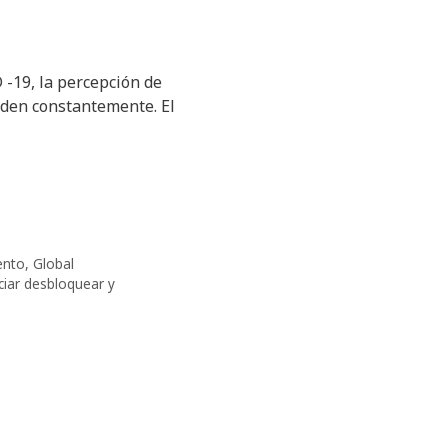
 -19, la percepción de
nden constantemente. El
ento
,
Global
iciar desbloquear y