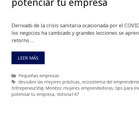
potenciar tu empresa
Derivado de la crisis sanitaria ocasionada por el COVID
los negocios ha cambiado y grandes lecciones se apre
retorno …
LEER MÁS
Categorías
Pequeñas empresas
Etiquetas
descubre las mejores prácticas
,
ecosistema del emprendimi
Entrepeneurship Monitor
,
mujeres emprendedoras
,
tips para in
potenciar tu empresa
,
Victoria147