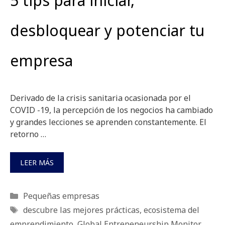
5 tips para iniciar,
desbloquear y potenciar tu
empresa
Derivado de la crisis sanitaria ocasionada por el
COVID -19, la percepción de los negocios ha cambiado
y grandes lecciones se aprenden constantemente. El
retorno …
LEER MÁS
Categorías
Pequeñas empresas
Etiquetas
descubre las mejores prácticas
,
ecosistema del
emprendimiento
,
Global Entrepeneurship Monitor
,