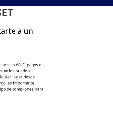
SET
arte a un
e acceso Wi-Fi pagos o
 usuarios pueden
lquier lugar, desde
rgo, es importante
tipo de conexiones para