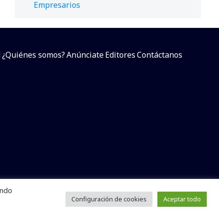
Empresarios
d
¿Quiénes somos?
Anúnciate
Editores
Contáctanos
endo
arcial sin dar referencia a la fuente.
e
Configuración de cookies
Aceptar todo