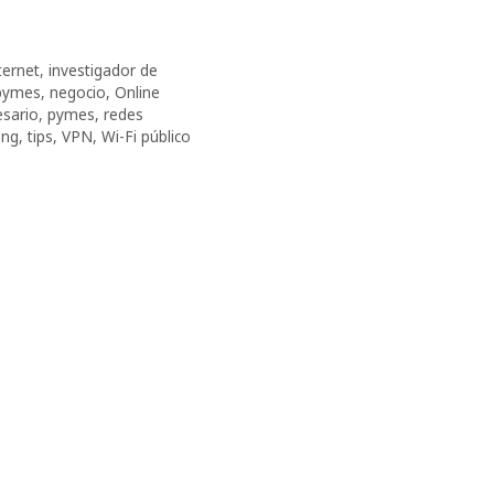
ternet
,
investigador de
pymes
,
negocio
,
Online
sario
,
pymes
,
redes
ing
,
tips
,
VPN
,
Wi-Fi público