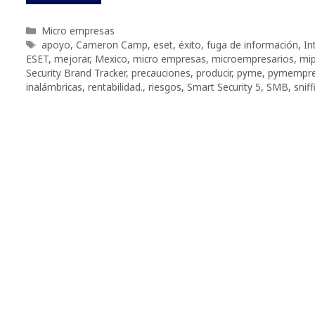
Categorías
Micro empresas
Etiquetas
apoyo
,
Cameron Camp
,
eset
,
éxito
,
fuga de información
,
In
ESET
,
mejorar
,
Mexico
,
micro empresas
,
microempresarios
,
mi
Security Brand Tracker
,
precauciones
,
producir
,
pyme
,
pymempre
inalámbricas
,
rentabilidad.
,
riesgos
,
Smart Security 5
,
SMB
,
sniff