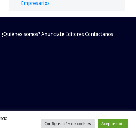
Empresarios
d
¿Quiénes somos?
Anúnciate
Editores
Contáctanos
endo
arcial sin dar referencia a la fuente.
e
Configuración de cookies
Aceptar todo