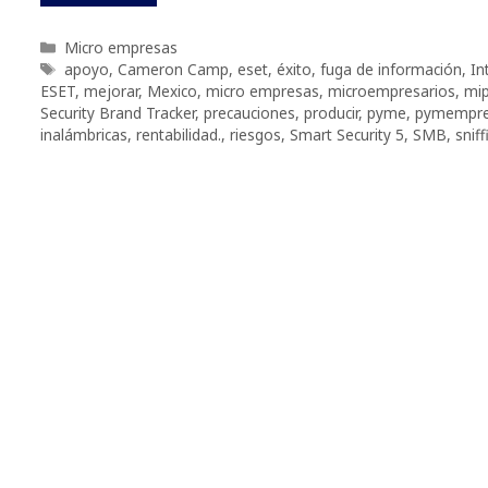
Categorías
Micro empresas
Etiquetas
apoyo
,
Cameron Camp
,
eset
,
éxito
,
fuga de información
,
In
ESET
,
mejorar
,
Mexico
,
micro empresas
,
microempresarios
,
mi
Security Brand Tracker
,
precauciones
,
producir
,
pyme
,
pymempre
inalámbricas
,
rentabilidad.
,
riesgos
,
Smart Security 5
,
SMB
,
sniff