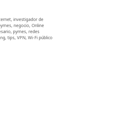
ternet
,
investigador de
pymes
,
negocio
,
Online
sario
,
pymes
,
redes
ing
,
tips
,
VPN
,
Wi-Fi público