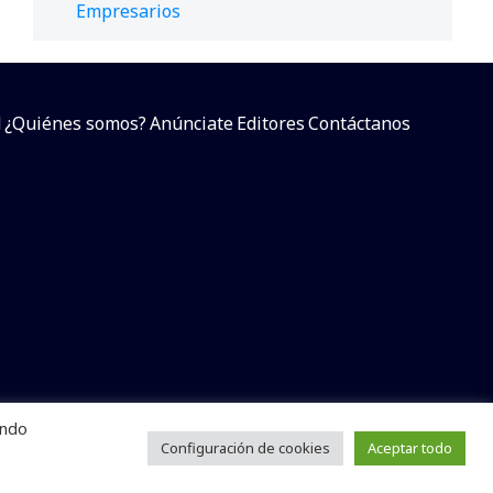
Empresarios
d
¿Quiénes somos?
Anúnciate
Editores
Contáctanos
endo
arcial sin dar referencia a la fuente.
e
Configuración de cookies
Aceptar todo