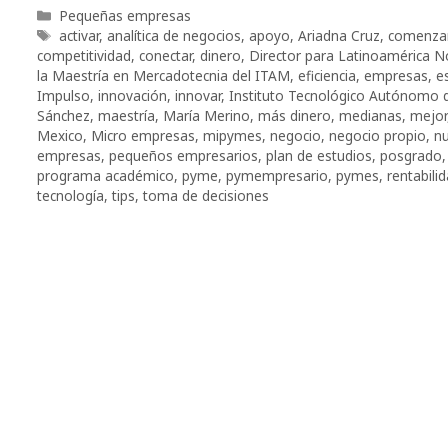
Categorías
Pequeñas empresas
Etiquetas
activar
,
analítica de negocios
,
apoyo
,
Ariadna Cruz
,
comenza
competitividad
,
conectar
,
dinero
,
Director para Latinoamérica N
la Maestría en Mercadotecnia del ITAM
,
eficiencia
,
empresas
,
e
Impulso
,
innovación
,
innovar
,
Instituto Tecnológico Autónomo 
Sánchez
,
maestría
,
María Merino
,
más dinero
,
medianas
,
mejor
Mexico
,
Micro empresas
,
mipymes
,
negocio
,
negocio propio
,
n
empresas
,
pequeños empresarios
,
plan de estudios
,
posgrado
programa académico
,
pyme
,
pymempresario
,
pymes
,
rentabilid
tecnología
,
tips
,
toma de decisiones