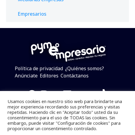
Empresarios
Política de privacidad
¿Quiénes somos?
Anúnciate
Editores
Contáctanos
Facebook
Instagram
Twitter
LinkedIn
Telegram
YouTube
TikTok
Usamos cookies en nuestro sitio web para brindarte una
mejor experiencia recordando sus preferencias y visitas
repetidas. Haciendo clic en "Aceptar todo" usted da su
consentimiento para el uso de TODAS las cookies. Sin
Pymempresario © 2025 Todos los derechos reservados.
embargo, puede visitar "Configuración de cookies" para
proporcionar un consentimiento controlado.
Se prohibe el uso de la información total o parcial sin