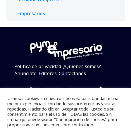
Empresarios
Política de privacidad
¿Quiénes somos?
Anúnciate
Editores
Contáctanos
Facebook
Instagram
Twitter
LinkedIn
Telegram
YouTube
TikTok
Usamos cookies en nuestro sitio web para brindarte una
mejor experiencia recordando sus preferencias y visitas
repetidas. Haciendo clic en "Aceptar todo" usted da su
consentimiento para el uso de TODAS las cookies. Sin
Pymempresario © 2025 Todos los derechos reservados.
embargo, puede visitar "Configuración de cookies" para
proporcionar un consentimiento controlado.
Se prohibe el uso de la información total o parcial sin