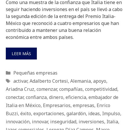
Como una muestra de la confianza que Italia tiene en
seguir haciendo inversiones en el país se llevó a cabo
la segunda edición de la entrega del Premio Italia-
México que reconoció a cuatro empresarios que han
contribuido a mantener una buena relación
económica entre ambos países.
LEER MÁS
Categorías
Pequeñas empresas
Etiquetas
activar
,
Adalberto Cortesi
,
Alemania
,
apoyo
,
Ariadna Cruz
,
comenzar
,
compañías
,
competitividad
,
conectar
,
confianza
,
dinero
,
eficiencia
,
embajador de
Italia en México
,
Empresarios
,
empresas
,
Enrico
Buzzi
,
éxito
,
exportaciones
,
galardón
,
ideas
,
Impulso
,
innovación
,
innovar
,
inseguridad
,
inversiones
,
Italia
,
lazos comerciales
,
Lorenzo Díaz Campos
,
Marco