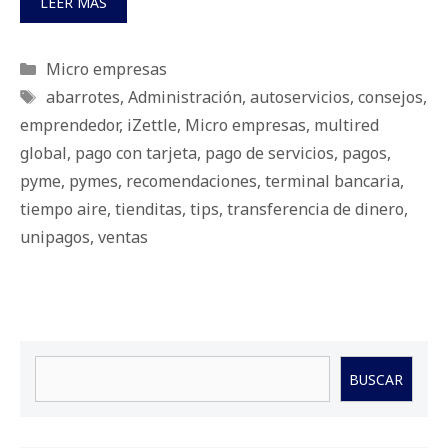
LEER MÁS
Categorías
Micro empresas
Etiquetas
abarrotes
,
Administración
,
autoservicios
,
consejos
,
emprendedor
,
iZettle
,
Micro empresas
,
multired
global
,
pago con tarjeta
,
pago de servicios
,
pagos
,
pyme
,
pymes
,
recomendaciones
,
terminal bancaria
,
tiempo aire
,
tienditas
,
tips
,
transferencia de dinero
,
unipagos
,
ventas
Buscar
BUSCAR