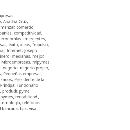
presas
o
,
Ariadna Cruz
,
omenzar
,
comercio
pañías
,
competitividad
,
,
economías emergentes
,
sas
,
éxito
,
ideas
,
Impulso
,
var
,
Internet
,
Joseph
inero
,
medianas
,
mejor
,
,
Microempresas
,
mipymes
,
l
,
negocio
,
negocio propio
,
s
,
Pequeñas empresas
,
sarios
,
Presidente de la
 Principal Funcionario
,
producir
,
pyme
,
,
pymes
,
rentabilidad.
,
,
tecnología
,
teléfonos
l bancaria
,
tips
,
visa