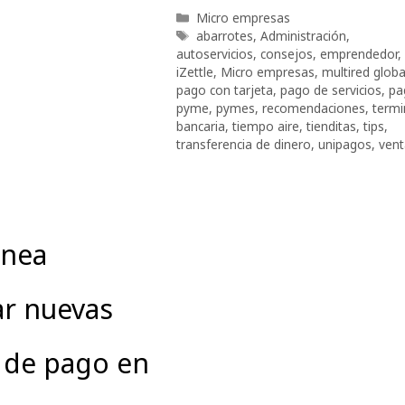
Categorías
Micro empresas
Etiquetas
abarrotes
,
Administración
,
autoservicios
,
consejos
,
emprendedor
,
iZettle
,
Micro empresas
,
multired globa
pago con tarjeta
,
pago de servicios
,
pa
pyme
,
pymes
,
recomendaciones
,
termi
bancaria
,
tiempo aire
,
tienditas
,
tips
,
transferencia de dinero
,
unipagos
,
vent
anea
ar nuevas
 de pago en