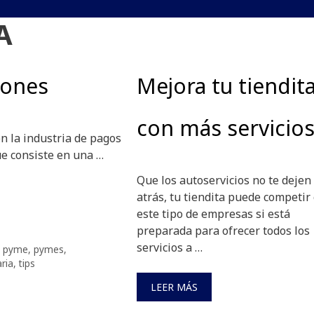
A
iones
Mejora tu tiendit
con más servicio
en la industria de pagos
ue consiste en una …
Que los autoservicios no te dejen
atrás, tu tiendita puede competir
este tipo de empresas si está
preparada para ofrecer todos los
servicios a …
,
pyme
,
pymes
,
ria
,
tips
LEER MÁS