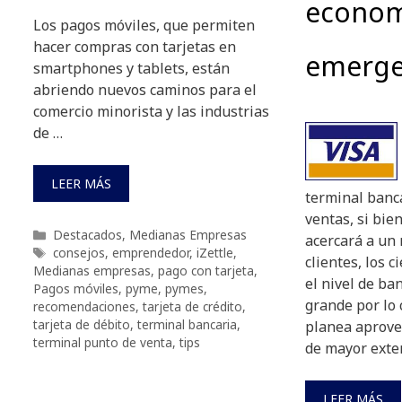
econom
Los pagos móviles, que permiten
hacer compras con tarjetas en
emerge
smartphones y tablets, están
abriendo nuevos caminos para el
comercio minorista y las industrias
de …
LEER MÁS
terminal banc
ventas, si bie
Categorías
Destacados
,
Medianas Empresas
acercará a un
Etiquetas
consejos
,
emprendedor
,
iZettle
,
clientes, los 
Medianas empresas
,
pago con tarjeta
,
el nivel de ba
Pagos móviles
,
pyme
,
pymes
,
grande por lo 
recomendaciones
,
tarjeta de crédito
,
tarjeta de débito
,
terminal bancaria
,
planea aprove
terminal punto de venta
,
tips
de mayor exte
LEER MÁS