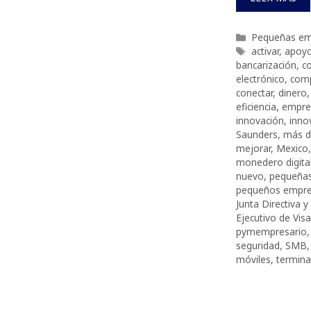
Categorías
Pequeñas em
Etiquetas
activar
,
apoy
bancarización
,
c
electrónico
,
com
conectar
,
dinero
eficiencia
,
empre
innovación
,
inno
Saunders
,
más d
mejorar
,
Mexico
monedero digita
nuevo
,
pequeña
pequeños empre
Junta Directiva y
Ejecutivo de Visa
pymempresario
seguridad
,
SMB
móviles
,
termina