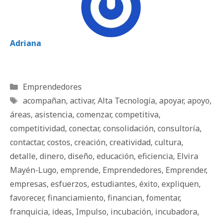
Adriana
Categorías
Emprendedores
Etiquetas
acompañan
,
activar
,
Alta Tecnología
,
apoyar
,
apoyo
,
áreas
,
asistencia
,
comenzar
,
competitiva
,
competitividad
,
conectar
,
consolidación
,
consultoría
,
contactar
,
costos
,
creación
,
creatividad
,
cultura
,
detalle
,
dinero
,
diseño
,
educación
,
eficiencia
,
Elvira
Mayén-Lugo
,
emprende
,
Emprendedores
,
Emprender
,
empresas
,
esfuerzos
,
estudiantes
,
éxito
,
expliquen
,
favorecer
,
financiamiento
,
financian
,
fomentar
,
franquicia
,
ideas
,
Impulso
,
incubación
,
incubadora
,