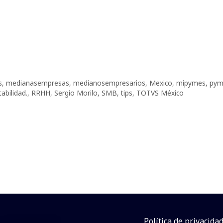
s
,
medianasempresas
,
medianosempresarios
,
Mexico
,
mipymes
,
pym
tabilidad.
,
RRHH
,
Sergio Morilo
,
SMB
,
tips
,
TOTVS México
Política de privacida