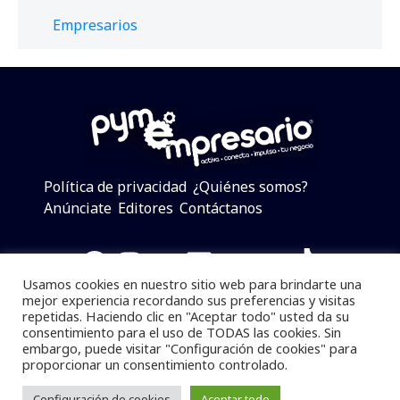
Empresarios
Política de privacidad
¿Quiénes somos?
Anúnciate
Editores
Contáctanos
Facebook
Instagram
Twitter
LinkedIn
Telegram
YouTube
TikTok
Usamos cookies en nuestro sitio web para brindarte una
mejor experiencia recordando sus preferencias y visitas
repetidas. Haciendo clic en "Aceptar todo" usted da su
consentimiento para el uso de TODAS las cookies. Sin
Pymempresario © 2025 Todos los derechos reservados.
embargo, puede visitar "Configuración de cookies" para
proporcionar un consentimiento controlado.
Se prohibe el uso de la información total o parcial sin
dar referencia a la fuente.
Configuración de cookies
Aceptar todo